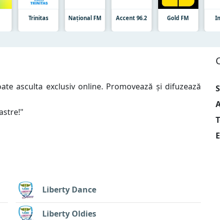
t
Trinitas
Național FM
Accent 96.2
Gold FM
I
ate asculta exclusiv online. Promovează și difuzează
S
A
astre!
"
T
E
Liberty Dance
Liberty Oldies