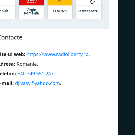
Virgin
mpuls
CFM 92.9
Petrecaretzu
România
Сontacte
ite-ul web:
https://www.radioliberty.ro
.
dresa:
România
.
elefon:
+40 749 551 247
.
-mail:
dj.vasy@yahoo.com
.