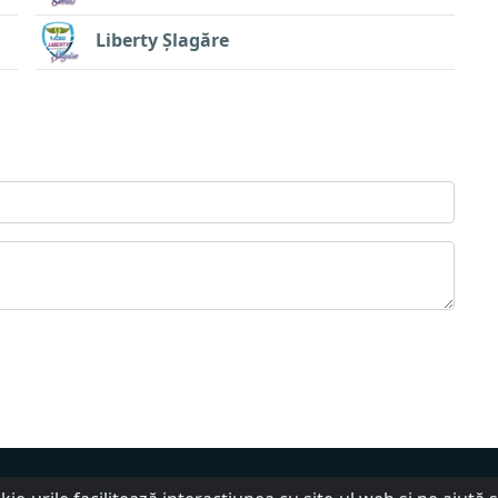
Liberty Șlagăre
tate
DMCA
Ajutor
Termenii serviciului