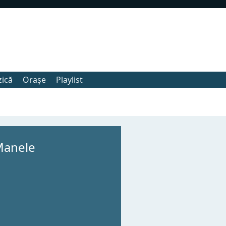
zică
Orașe
Playlist
Manele