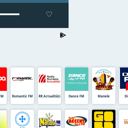
FM
Romantic FM
RR Actualități
Dance FM
Manele
D