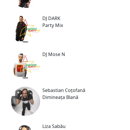
DJ DARK
Party Mix
DJ Mose N
Sebastian Coțofană
Dimineața Blană
Liza Sabău