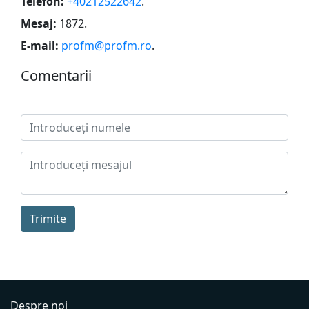
Telefon:
+40212522642
.
Mesaj:
1872
.
E-mail:
profm@profm.ro
.
Сomentarii
Trimite
Despre noi