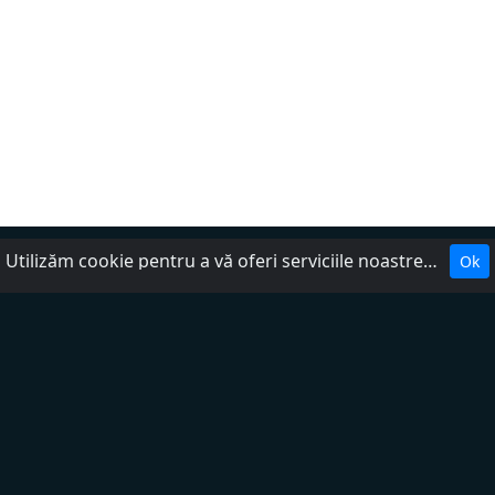
Utilizăm cookie pentru a vă oferi serviciile noastre. Cookie-urile facilitează interacțiunea cu site-ul web și ne ajută să-l facem mai util pentru dumneavoastră.
Ok
Despre noi
Politica de confidențialitate
DMCA
Ajutor
Termenii serviciului
Contactează-ne