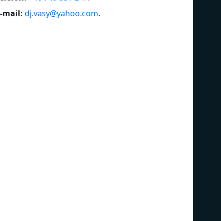
-mail:
dj.vasy@yahoo.com
.