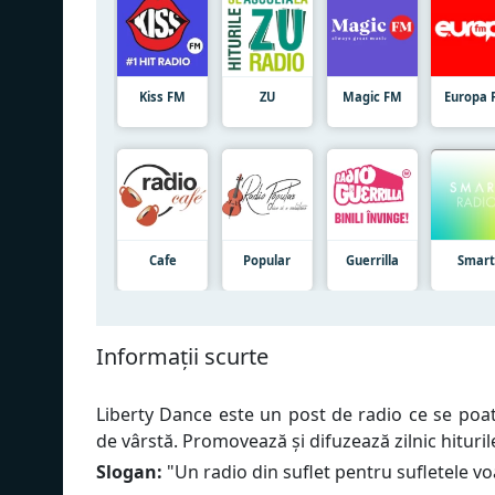
Kiss FM
ZU
Magic FM
Europa 
Cafe
Popular
Guerrilla
Smar
Informații scurte
Liberty Dance este un post de radio ce se poate
de vârstă. Promovează și difuzează zilnic hituril
Slogan:
"
Un radio din suflet pentru sufletele vo