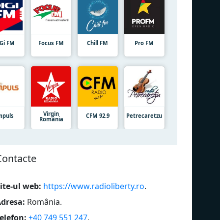
iGi FM
Focus FM
Chill FM
Pro FM
Virgin
mpuls
CFM 92.9
Petrecaretzu
România
Сontacte
ite-ul web:
https://www.radioliberty.ro
.
dresa:
România
.
elefon:
+40 749 551 247
.