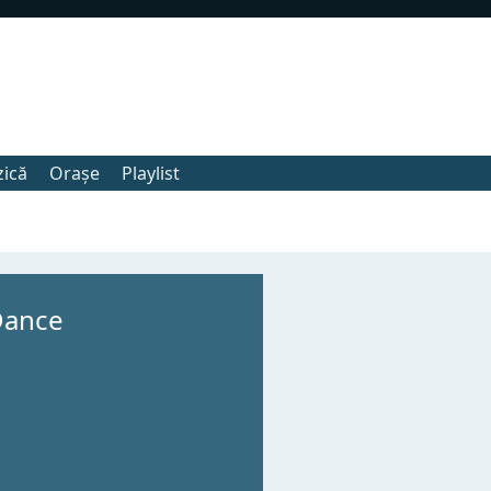
zică
Orașe
Playlist
Dance