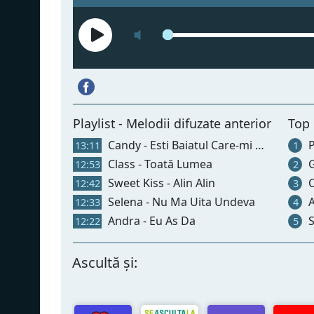
Playlist - Melodii difuzate anterior
Top
Candy - Esti Baiatul Care-mi Place
P
13:11
1
Class - Toată Lumea
G
12:53
2
Sweet Kiss - Alin Alin
C
12:42
3
Selena - Nu Ma Uita Undeva
A
12:33
4
Andra - Eu As Da
S
12:22
5
Ascultă și: