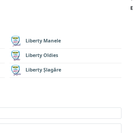
E
Liberty Manele
Liberty Oldies
Liberty Șlagăre