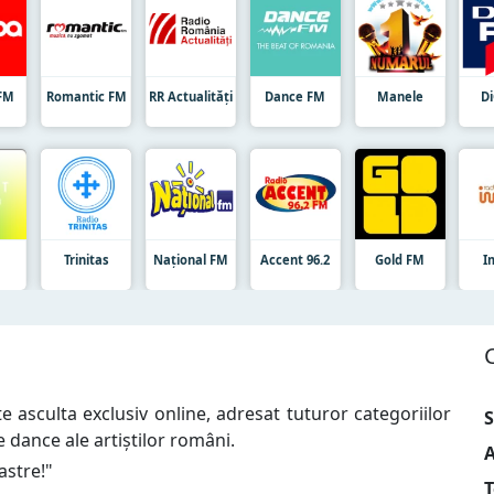
FM
Romantic FM
RR Actualități
Dance FM
Manele
D
t
Trinitas
Național FM
Accent 96.2
Gold FM
I
 asculta exclusiv online, adresat tuturor categoriilor
S
e dance ale artiștilor români.
A
astre!
"
T