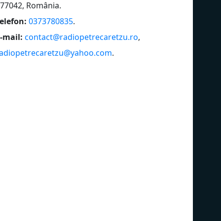
77042, România
.
elefon:
0373780835
.
-mail:
contact@radiopetrecaretzu.ro
,
adiopetrecaretzu@yahoo.com
.