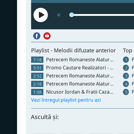
Playlist - Melodii difuzate anterior
Top
Petrecem Romaneste Alaturi De Radio Petrecaretzu Www.radiopetrecaretzu.ro Petrecere Populara Manele Zu Popular Intens Hit Top Mar 2024 (3) - Petrecem Romaneste Alaturi De Radio Petrecaretzu Www.radiopetrecaretzu.ro Petrecere Populara Manele Zu Popular Intens Hit Top Mar 2024
Petrecem Roma
7:18
1
Promo Cautare Realizatori - Radio Petrecaretzu (34)
Petrecem Roma
5:51
2
Petrecem Romaneste Alaturi De Radio Petrecaretzu Www.radiopetrecaretzu.ro Petrecere Populara Manele Zu Popular Intens Hit Top Mai 2024 (10) - Petrecem Romaneste Alaturi De Radio Petrecaretzu Www.radiopetrecaretzu.ro Petrecere Populara Manele Zu Popular Intens Hit Top Mai 2024
Petrecem Roma
2:52
3
Petrecem Romaneste Alaturi De Radio Petrecaretzu Www.radiopetrecaretzu.ro Petrecere Populara Manele Zu Popular Intens Hit Top Mai 2024 (6) - Petrecem Romaneste Alaturi De Radio Petrecaretzu Www.radiopetrecaretzu.ro Petrecere Populara Manele Zu Popular Intens Hit Top Mai 2024
Petrecem Roma
2:18
4
Nicusor Iordan & Fratii Cazanoi - Muzica De Petrecere 2019 || Hore Si Sarbe 2019 ||
Petrecem Roma
1:08
5
Vezi întregul playlist pentru azi
Ascultă și: