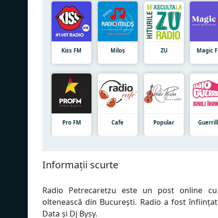
Kiss FM
Miloș
ZU
Magic 
Pro FM
Cafe
Popular
Guerril
Informații scurte
Radio Petrecaretzu este un post online cu
oltenească din București. Radio a fost înființa
Data și Dj Bysy.