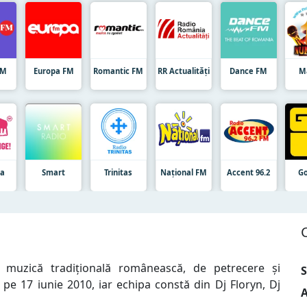
FM
Europa FM
Romantic FM
RR Actualități
Dance FM
M
la
Smart
Trinitas
Național FM
Accent 96.2
Go
 muzică tradițională românească, de petrecere și
S
t pe 17 iunie 2010, iar echipa constă din Dj Floryn, Dj
A