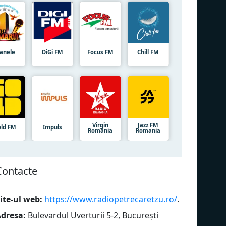
anele
DiGi FM
Focus FM
Chill FM
Virgin
Jazz FM
ld FM
Impuls
România
Romania
Сontacte
ite-ul web:
https://www.radiopetrecaretzu.ro/
.
dresa:
Bulevardul Uverturii 5-2, București