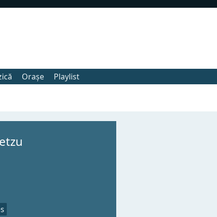
zică
Orașe
Playlist
etzu
es