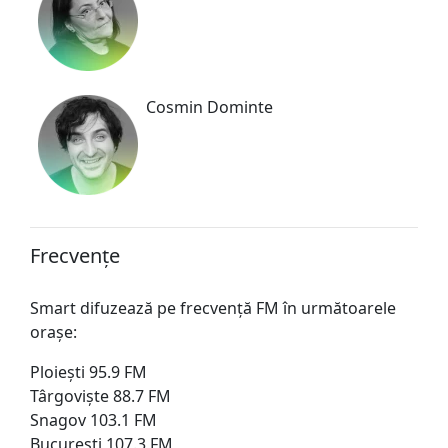
Cosmin Dominte
Frecvențe
Smart difuzează pe frecvență FM în următoarele
orașe:
Ploiești 95.9 FM
Târgoviște 88.7 FM
Snagov 103.1 FM
București 107.3 FM