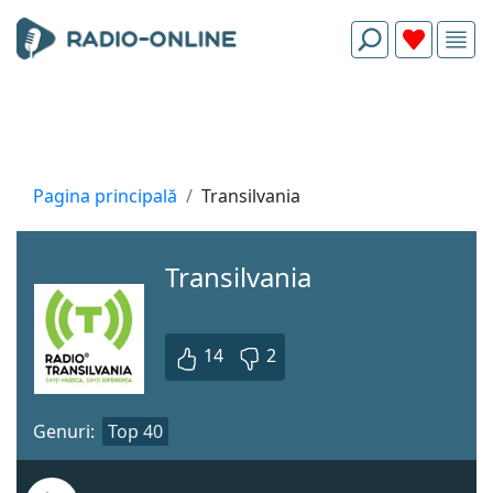
Pagina principală
Transilvania
Transilvania
14
2
Genuri:
Top 40