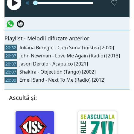
Playlist - Melodii difuzate anterior
Iuliana Beregoi - Cum Suna Linistea [2020]
20:32
John Newman - Love Me Again (Radio) [2013]
20:07
Jason Derulo - Acapulco [2021]
20:07
Shakira - Objection (Tango) [2002]
20:07
Emeli Sand - Next To Me (Radio) [2012]
20:00
Ascultă și: