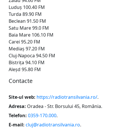
Zalău 94.60 FM
Luduș 100.40 FM
Turda 89.90 FM
Beclean 91.50 FM
Satu Mare 99.0 FM
Baia Mare 106.10 FM
Carei 95.20 FM
Mediaș 97.20 FM
Cluj-Napoca 94.50 FM
Bistrița 94.10 FM
Aleșd 95.80 FM
Сontacte
Site-ul web:
https://radiotransilvania.ro/
.
Adresa:
Oradea - Str. Borsului 45, România
.
Telefon:
0359-170.000
.
E-mail:
cluj@radiotransilvania.ro
.