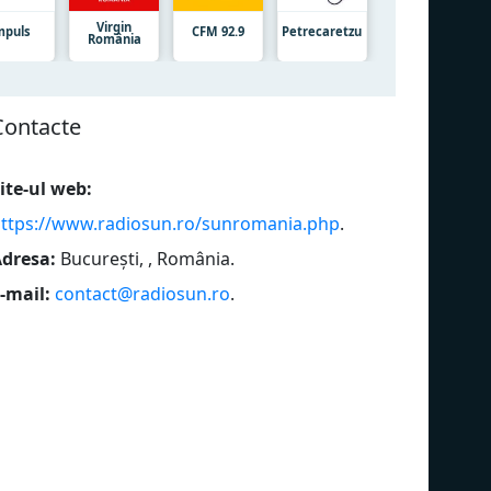
Virgin
mpuls
CFM 92.9
Petrecaretzu
România
Сontacte
ite-ul web:
ttps://www.radiosun.ro/sunromania.php
.
dresa:
București, , România
.
-mail:
contact@radiosun.ro
.