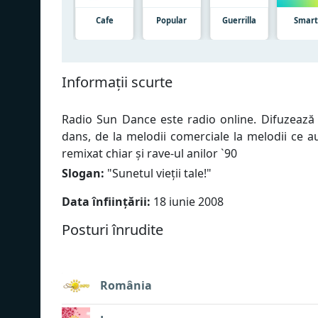
Cafe
Popular
Guerrilla
Smar
Informații scurte
Radio Sun Dance este radio online. Difuzează c
dans, de la melodii comerciale la melodii ce a
remixat chiar și rave-ul anilor `90
Slogan:
"
Sunetul vieții tale!
"
Data înființării:
18 iunie 2008
Posturi înrudite
România