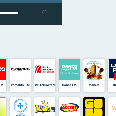
FM
Romantic FM
RR Actualități
Dance FM
Manele
D