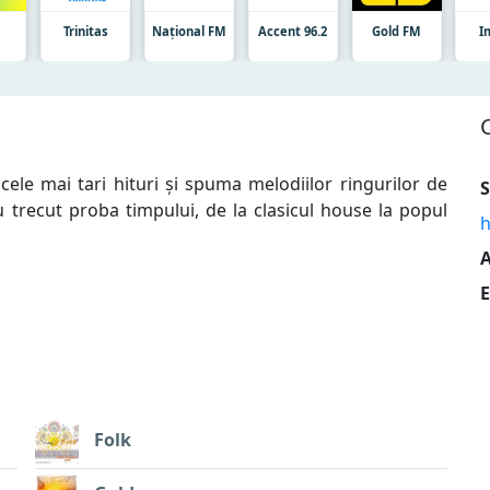
t
Trinitas
Național FM
Accent 96.2
Gold FM
I
ele mai tari hituri și spuma melodiilor ringurilor de
S
u trecut proba timpului, de la clasicul house la popul
h
A
E
Folk