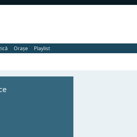
zică
Orașe
Playlist
ce