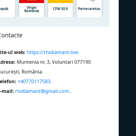
Virgin
mpuls
CFM 92.9
Petrecaretzu
România
Сontacte
ite-ul web:
https://rtvdiamant.live
.
dresa:
Muntenia nr. 3, Voluntari 077190
ucurești, România
.
elefon:
+40770117583
.
-mail:
rtvdiamant@gmail.com
.