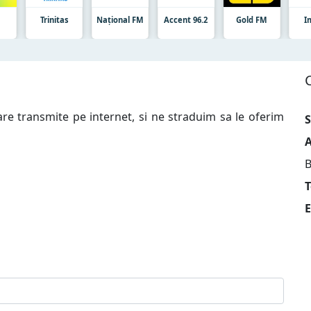
t
Trinitas
Național FM
Accent 96.2
Gold FM
I
are transmite pe internet, si ne straduim sa le oferim
S
A
B
T
E