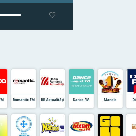
FM
Romantic FM
RR Actualități
Dance FM
Manele
D