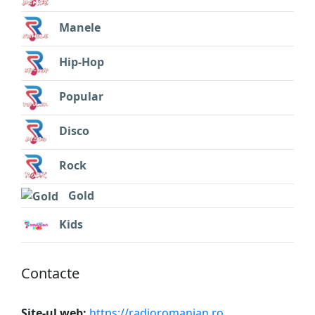
Manele
Hip-Hop
Popular
Disco
Rock
Gold
Kids
Сontacte
Site-ul web:
https://radioromanian.ro
.