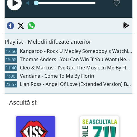
Playlist - Melodii difuzate anterior
Kangaroo - Rock U Medley Somebody's Watching Me By Florin
17:56
Thomas Anders - You Can Win If You Want (New Hit Version) By Florin
15:52
Cleo & Marcus - I've Got The Music In Me By Florin
11:40
Vandana - Come To Me By Florin
1:00
Lian Ross - Angel Of Love (Extended Version) By Florin
23:57
Ascultă și: