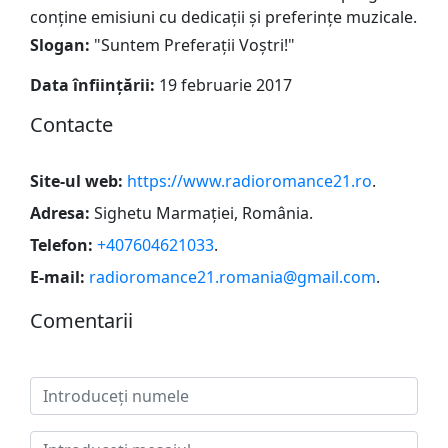
conține emisiuni cu dedicații și preferințe muzicale.
Slogan:
"
Suntem Preferații Voștri!
"
Data înființării:
19 februarie 2017
Сontacte
Site-ul web:
https://www.radioromance21.ro
.
Adresa:
Sighetu Marmației, România
.
Telefon:
+407604621033
.
E-mail:
radioromance21.romania@gmail.com
.
Сomentarii