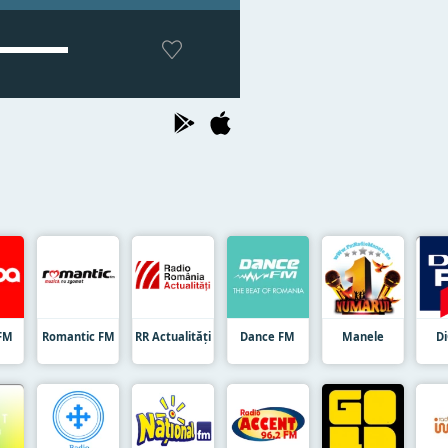
FM
Romantic FM
RR Actualități
Dance FM
Manele
D