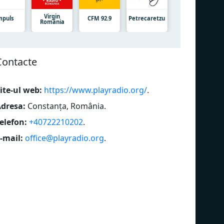
Virgin
mpuls
CFM 92.9
Petrecaretzu
România
Сontacte
ite-ul web:
https://www.playradio.org/
.
dresa:
Constanța, România
.
elefon:
+40722210202
.
-mail:
office@playradio.org
.