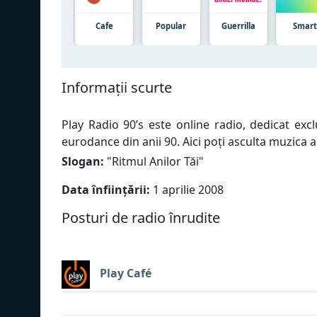
Cafe
Popular
Guerrilla
Smar
Informații scurte
Play Radio 90’s este online radio, dedicat excl
eurodance din anii 90. Aici poți asculta muzica a
Slogan:
"
Ritmul Anilor Tăi
"
Data înființării:
1 aprilie 2008
Posturi de radio înrudite
Play Café