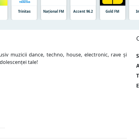
t
Trinitas
Național FM
Accent 96.2
Gold FM
I
usiv muzicii dance, techno, house, electronic, rave și
S
dolescenței tale!
A
T
E