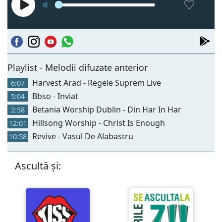
Playlist - Melodii difuzate anterior
Harvest Arad - Regele Suprem Live
6:07
Bbso - Inviat
5:04
Betania Worship Dublin - Din Har In Har
2:58
Hillsong Worship - Christ Is Enough
12:01
Revive - Vasul De Alabastru
10:58
Ascultă și: