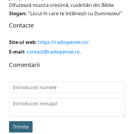
Difuzează muzica creștină, сuvântări din Biblie.
Slogan:
"
Locul în care te întâlnești cu Dumnezeu!
"
Сontacte
Site-ul web:
https://radiopeniel.ro/
.
E-mail:
contact@radiopeniel.ro
.
Сomentarii
Trimite