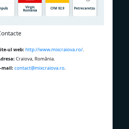
Virgin
mpuls
CFM 92.9
Petrecaretzu
România
Сontacte
ite-ul web:
http://www.mixcraiova.ro/
.
dresa:
Craiova, România
.
-mail:
contact@mixcraiova.ro
.