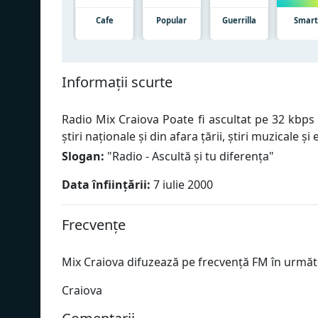
Cafe
Popular
Guerrilla
Smar
Informații scurte
Radio Mix Craiova Poate fi ascultat pe 32 kbps 
știri naționale și din afara țării, știri muzicale și
Slogan:
"
Radio - Ascultă și tu diferența
"
Data înființării:
7 iulie 2000
Frecvențe
Mix Craiova difuzează pe frecvență FM în următ
Craiova