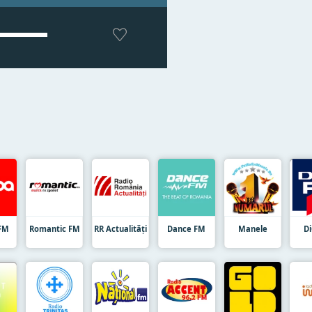
FM
Romantic FM
RR Actualități
Dance FM
Manele
D