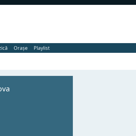
zică
Orașe
Playlist
ova