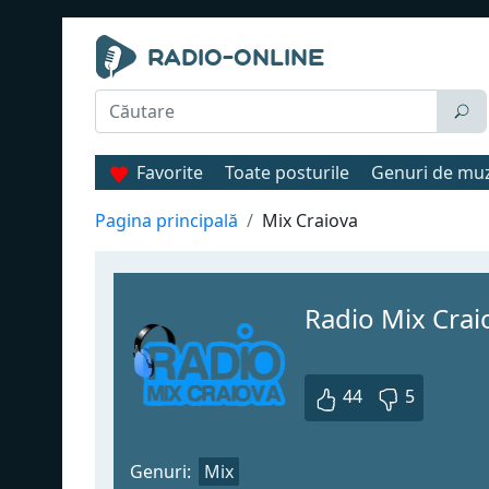
Favorite
Toate posturile
Genuri de mu
Pagina principală
Mix Craiova
Radio Mix Crai
44
5
Genuri:
Mix