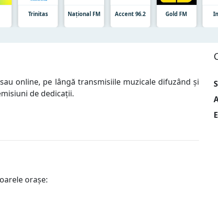
t
Trinitas
Național FM
Accent 96.2
Gold FM
I
sau online, pe lângă transmisiile muzicale difuzând și
S
 emisiuni de dedicații.
A
E
oarele orașe: