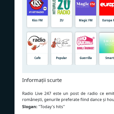
Kiss FM
ZU
Magic FM
Europa 
Cafe
Popular
Guerrilla
Smar
Informații scurte
Radio Live 247 este un post de radio ce emite
românești, genurile preferate fiind dance și hou
Slogan:
"
Today's hits
"