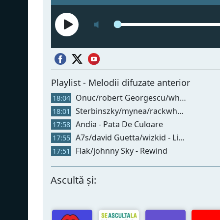
Playlist - Melodii difuzate anterior
Onuc/robert Georgescu/white - Boadicea (radio Edit)
18:04
Sterbinszky/mynea/rackwheel - Insomnia
18:01
Andia - Pata De Culoare
17:58
A7s/david Guetta/wizkid - Lighter
17:55
Flak/johnny Sky - Rewind
17:51
Ascultă și: