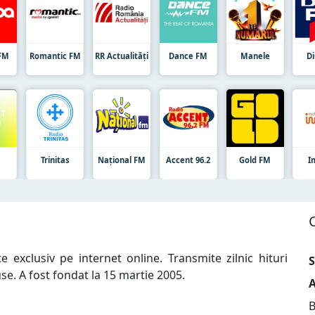
FM
Romantic FM
RR Actualități
Dance FM
Manele
D
t
Trinitas
Național FM
Accent 96.2
Gold FM
I
 exclusiv pe internet online. Transmite zilnic hituri
S
se. A fost fondat la 15 martie 2005.
A
B