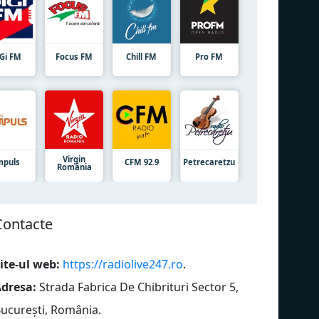
iGi FM
Focus FM
Chill FM
Pro FM
Virgin
mpuls
CFM 92.9
Petrecaretzu
România
Сontacte
ite-ul web:
https://radiolive247.ro
.
dresa:
Strada Fabrica De Chibrituri Sector 5,
ucurești, România
.