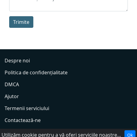
Trimite
Despre noi
Politica de confidențialitate
DMCA
Ajutor
Termenii serviciului
Contactează-ne
Adăugați radio
Utilizăm cookie pentru a vă oferi serviciile noastre. Cookie-urile facilitează interacțiunea cu site-ul web și ne ajută să-l facem mai util pentru dumneavoastră.
Ok