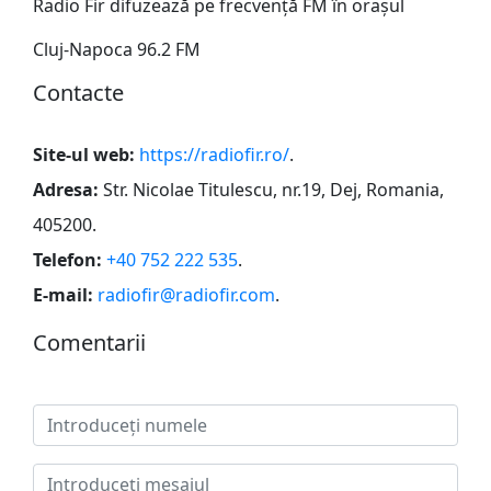
Radio Fir difuzează pe frecvență FM în orașul
Cluj-Napoca 96.2 FM
Сontacte
Site-ul web:
https://radiofir.ro/
.
Adresa:
Str. Nicolae Titulescu, nr.19, Dej, Romania,
405200
.
Telefon:
+40 752 222 535
.
E-mail:
radiofir@radiofir.com
.
Сomentarii