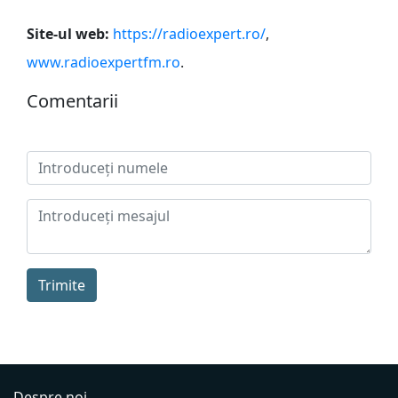
Site-ul web:
https://radioexpert.ro/
,
www.radioexpertfm.ro
.
Сomentarii
Trimite
Despre noi