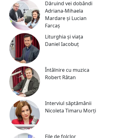
Dăruind vei dobândi
Adriana-Mihaela
Mardare și Lucian
Farcaș
Liturghia și viața
Daniel Iacobuț
Întâlnire cu muzica
Robert Râtan
Interviul săptămânii
Nicoleta Timaru Morți
File de folclor