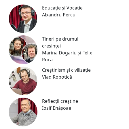
Educație și Vocație
Alxandru Percu
Tineri pe drumul
cresinței
Marina Dogariu și Felix
Roca
Creștinism și civilizație
Vlad Ropotică
Reflecții creștine
Iosif Enășoae