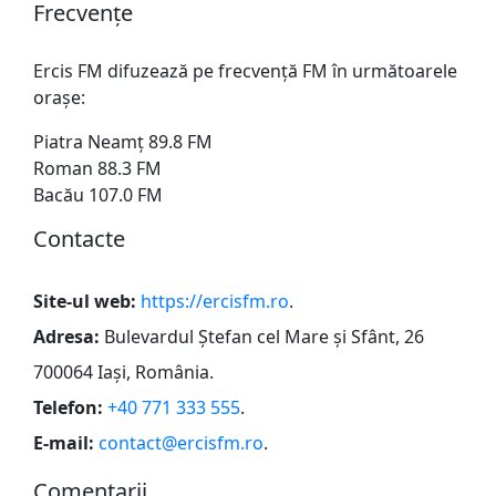
Frecvențe
Ercis FM difuzează pe frecvență FM în următoarele
orașe:
Piatra Neamț 89.8 FM
Roman 88.3 FM
Bacău 107.0 FM
Сontacte
Site-ul web:
https://ercisfm.ro
.
Adresa:
Bulevardul Ștefan cel Mare și Sfânt, 26
700064 Iași, România
.
Telefon:
+40 771 333 555
.
E-mail:
contact@ercisfm.ro
.
Сomentarii