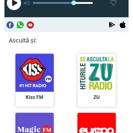
Ascultă și:
Kiss FM
ZU