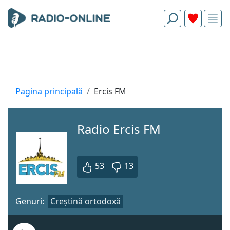
Pagina principală
Ercis FM
Radio Ercis FM
53
13
Genuri:
Creștină ortodoxă