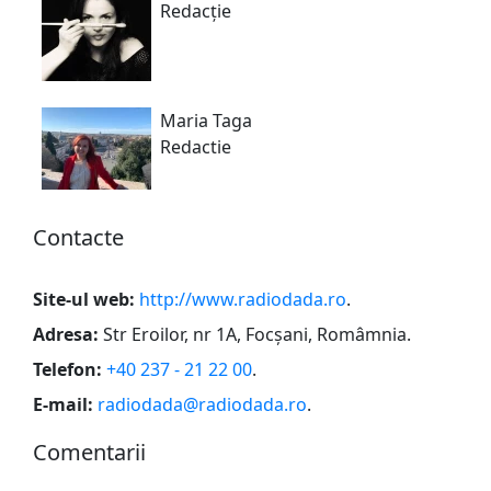
Redacție
Maria Taga
Redactie
Сontacte
Site-ul web:
http://www.radiodada.ro
.
Adresa:
Str Eroilor, nr 1A, Focșani, Româmnia
.
Telefon:
+40 237 - 21 22 00
.
E-mail:
radiodada@radiodada.ro
.
Сomentarii