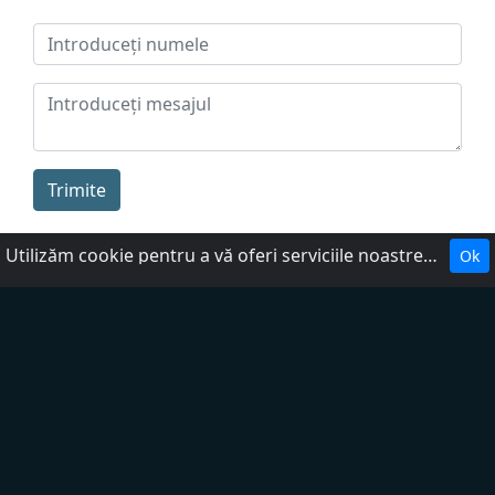
Trimite
Utilizăm cookie pentru a vă oferi serviciile noastre. Cookie-urile facilitează interacțiunea cu site-ul web și ne ajută să-l facem mai util pentru dumneavoastră.
Ok
Despre noi
Politica de confidențialitate
DMCA
Ajutor