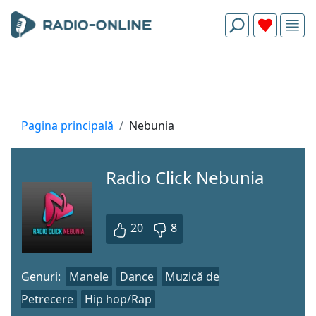
Pagina principală
Nebunia
Radio Click Nebunia
20
8
Genuri:
Manele
Dance
Muzică de
Petrecere
Hip hop/Rap