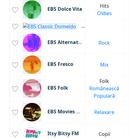
Hits
EBS Dolce Vita
5
Oldies
EBS Classic Domeldo
5
EBS Alternative
Rock
5
EBS Fresco
Mix
5
Folk
EBS Folk
Românească
5
Populară
EBS Movies Domeldo
Relaxare
5
Itsy Bitsy FM
Copii
3