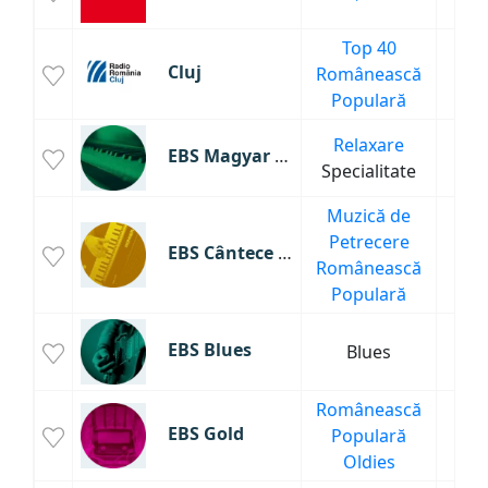
Top 40
Cluj
Românească
7
Populară
Relaxare
EBS Magyar Zene
5
Specialitate
Muzică de
Petrecere
EBS Cântece de Petrecere
5
Românească
Populară
EBS Blues
Blues
5
Românească
EBS Gold
Populară
5
Oldies