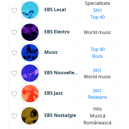
Specialitate
EBS Local
Știri
5
Top 40
EBS Electro
World music
5
Top 40
Music
5
Rock
Jazz
EBS Nouvelle Vague
5
World music
Jazz
EBS Jazz
5
Relaxare
Hits
EBS Nostalgie
Muzică
5
Românească