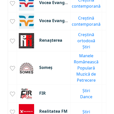
Creștină
Vocea Evangheliei Timişoara
5.
contemporană
Creștină
Vocea Evangheliei Cluj
5
contemporană
Creștină
Renașterea
ortodoxă
1.
Știri
Manele
Românească
Someș
Populară
1
Muzică de
Petrecere
Știri
FIR
9
Dance
Realitatea FM
Știri
9