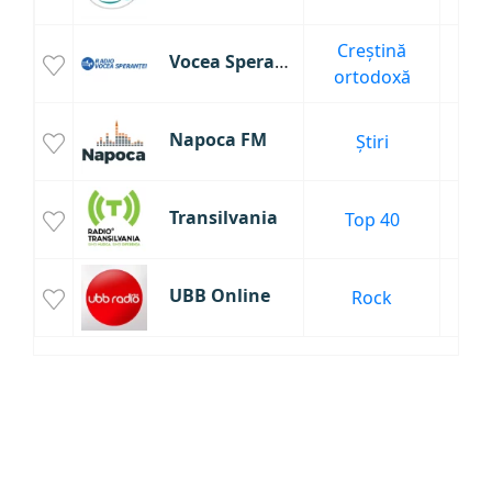
Creștină
Vocea Speranței
3
ortodoxă
Napoca FM
Știri
2
Transilvania
Top 40
7
UBB Online
Rock