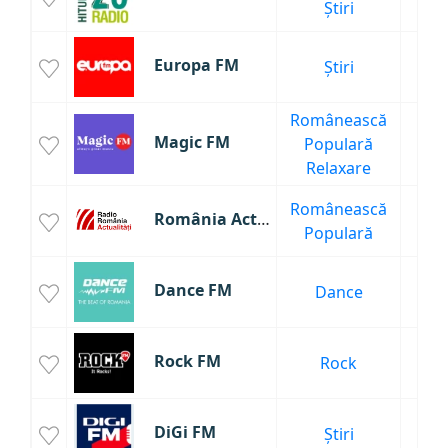
Știri
Europa FM
Știri
140
Românească
Magic FM
Populară
130
Relaxare
Românească
România Actualități
109
Populară
Dance FM
Dance
98
Rock FM
Rock
90
DiGi FM
Știri
7