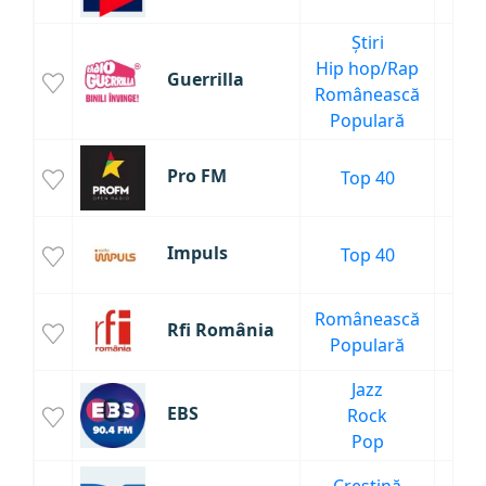
Știri
Hip hop/Rap
Guerrilla
68
Românească
Populară
Pro FM
Top 40
60
Impuls
Top 40
39
Românească
Rfi România
15
Populară
Jazz
EBS
Rock
13
Pop