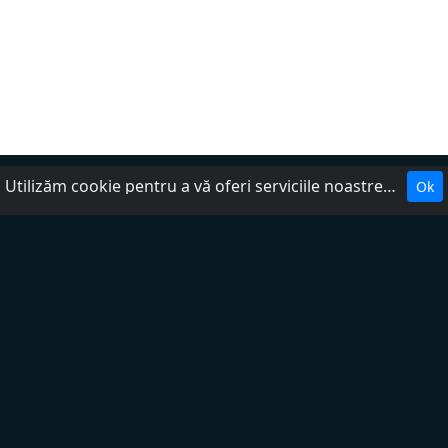
Utilizăm cookie pentru a vă oferi serviciile noastre. Cookie-urile facilitează interacțiunea cu site-ul web și ne ajută să-l facem mai util pentru dumneavoastră.
Ok
Despre noi
Politica de confidențialitate
DMCA
Ajutor
Termenii serviciului
Contactează-ne
Adăugați radio