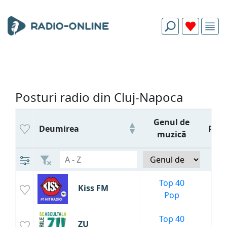
Posturi radio din Cluj-Napoca
Genul de
Deumirea
Rati
muzică
Top 40
Kiss FM
160
Pop
Top 40
ZU
150