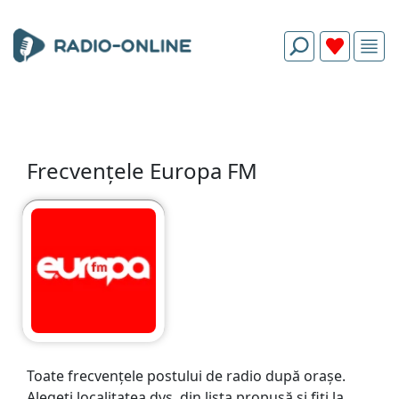
Frecvențele Europa FM
Toate frecvențele postului de radio după orașe.
Alegeți localitatea dvs. din lista propusă și fiți la