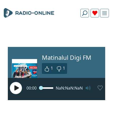
Matinalul Digi FM
1
1
00:00
NaN:NaN:NaN