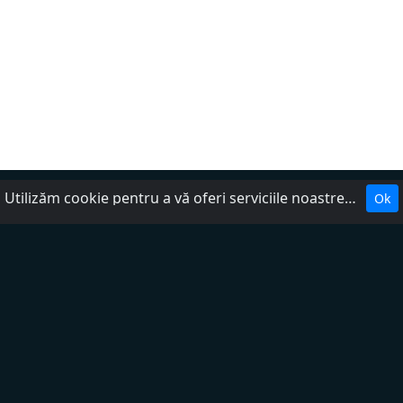
Utilizăm cookie pentru a vă oferi serviciile noastre. Cookie-urile facilitează interacțiunea cu site-ul web și ne ajută să-l facem mai util pentru dumneavoastră.
Ok
Despre noi
Politica de confidențialitate
DMCA
Ajutor
Termenii serviciului
Contactează-ne